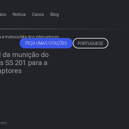
Nos
Notícia
Casos
Blog
 a motocicleta dos interruptores
PEÇA UMAS CITAÇÕES
PORTUGUESE
l da munição do
os SS 201 para a
uptores
0mm