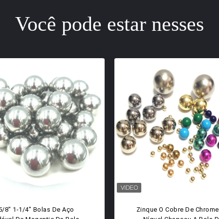
Você pode estar nesses
la 304 316 420 440c De Aço
Bolas De Aço Inoxidável De