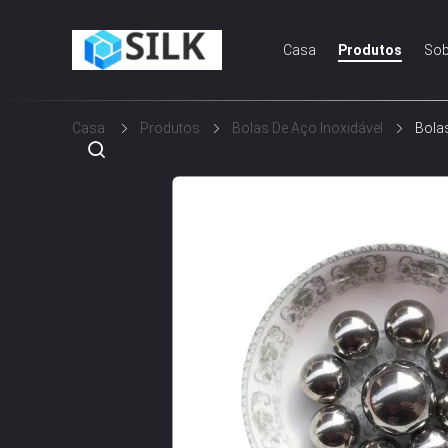
Casa
Produtos
Sob
Casa
Produtos
Bolas De Aço Inoxidável
Bolas