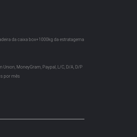
adeira da caixa box+1000kg da estratagema
n Union, MoneyGram, Paypal, L/C, D/A, D/P
as por mês