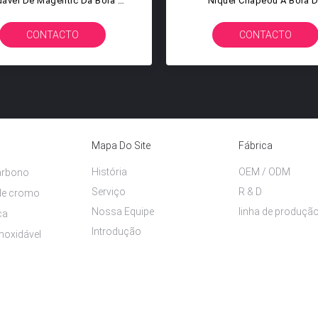
xidável 14MM Contínua Feita
304 Para A Pintura Que Mis
ob Encomenda Da Elevada
12.7mm 3/4 De Polegada 19
ecisão 12.7MM Do Tamanho
CONTACTO
CONTACTO
Mapa Do Site
Fábrica
História
OEM / ODM
arbono
Serviço
R & D
de cromo
Nossa Equipe
linha de produçã
ca
Introdução
noxidável