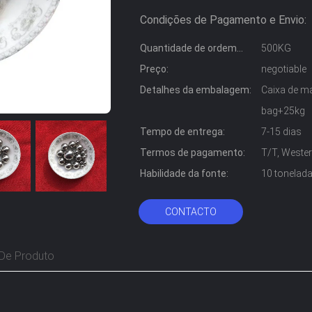
Condições de Pagamento e Envio:
Quantidade de ordem
500KG
mínima:
Preço:
negotiable
Detalhes da embalagem:
Caixa de m
bag+25kg
Tempo de entrega:
7-15 dias
Termos de pagamento:
T/T, Wester
Habilidade da fonte:
10 tonelad
CONTACTO
De Produto