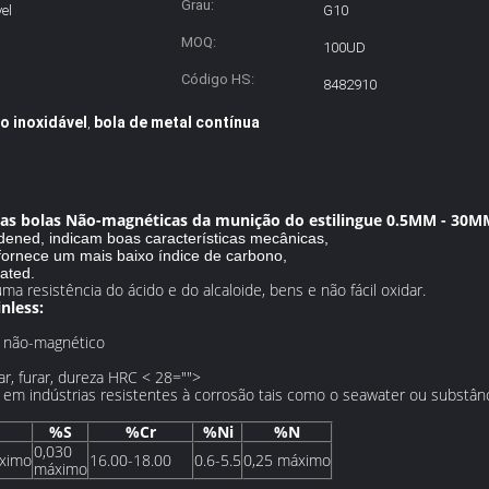
Grau:
el
G10
MOQ:
100UD
Código HS:
8482910
o inoxidável
bola de metal contínua
,
m as bolas Não-magnéticas da munição do estilingue 0.5MM - 30M
dened, indicam boas características mecânicas,
 fornece um mais baixo índice de carbono,
ated.
a resistência do ácido e do alcaloide, bens e não fácil oxidar.
nless:
, não-magnético
r, furar, dureza HRC < 28="">
 em indústrias resistentes à corrosão tais como o seawater ou substânc
%S
%Cr
%Ni
%N
0,030
ximo
16.00-18.00
0.6-5.5
0,25 máximo
máximo