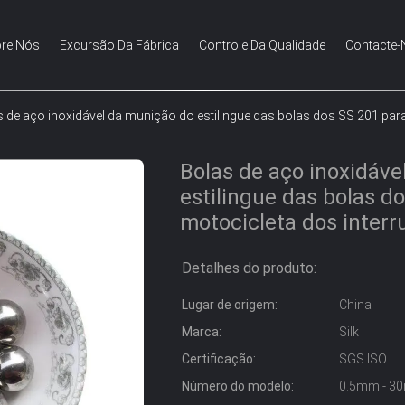
re Nós
Excursão Da Fábrica
Controle Da Qualidade
Contacte-
 de aço inoxidável da munição do estilingue das bolas dos SS 201 para
Bolas de aço inoxidáve
estilingue das bolas d
motocicleta dos interr
Detalhes do produto:
Lugar de origem:
China
Marca:
Silk
Certificação:
SGS ISO
Número do modelo:
0.5mm - 3