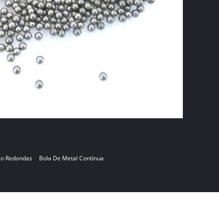
ço Redondas
Bola De Metal Contínua