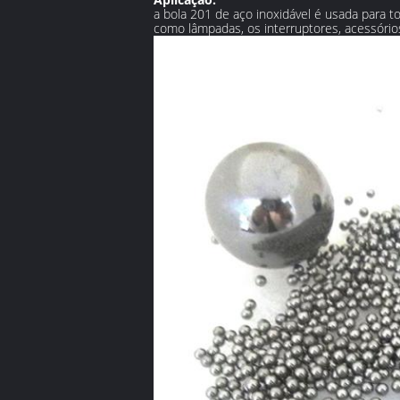
a bola 201 de aço inoxidável é usada para to
como lâmpadas, os interruptores, acessório