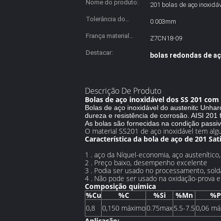
Nome do produto:
201 bolas de aço inoxidáv
Tolerância do
0.003mm
tamanho:
França material
Z7CN18-09
Stanard:
Destacar:
bolas redondas de aç
Descrição De Produto
Bolas de aço inoxidável dos SS 201 co
Bolas de aço inoxidável do austenitc Unhar
dureza e resistência de corrosão. AISI 201
As bolas são fornecidas na condição passiv
O material SS201 de aço inoxidável tem algum
Característica da bola de aço de 201 Sati
1 . aço da Níquel-economia, aço austenítico
2 . Preço baixo, desempenho excelente
3 . Podia ser usado no processamento, solda
4 . Não pode ser usado na oxidação-prova e
Composição quimica
%Cu
%C
%Si
%Mn
%P
0,8
0,150 máximo
0.75max
5.5-7.5
0,06 má
Aplicação: