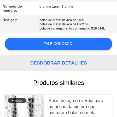
Número do
0.5mm 1mm 1.5mm
MAPA
modelo:
DO
Realçar:
,
bolas de metal de aço de 1mm
,
bolas de metal de aço de HRC 58
SITE
bola de carregamento contínua do G10 316L
PRIVACY
FALE CONOSCO!
POLICY
DESDOBRAR DETALHES
Produtos similares
Bolas de aço do verniz para
as unhas da pintura que
misturam bolas de metal