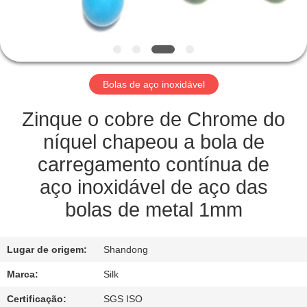
CONTROLE
DA
QUALIDADE
Bolas de aço inoxidável
CONTACTE-
NOS
Zinque o cobre de Chrome do
níquel chapeou a bola de
NOTÍCIA
carregamento contínua de
aço inoxidável de aço das
CASOS
bolas de metal 1mm
PEÇA
Lugar de origem:
Shandong
UMAS
Marca:
Silk
CITAÇÕES
Certificação:
SGS ISO