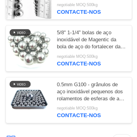
contínuas do agitador 1/4"
negotiable MOQ:500kg
3/16"
CONTACTE-NOS
5/8" 1-1/4” bolas de aço
inoxidável de Magentic da
bola de aço do fortalecer da
precisão das bolas 440C
negotiable MOQ:500kg
CONTACTE-NOS
0.5mm G100 - grânulos de
aço inoxidável pequenos dos
rolamentos de esferas de aço
da precisão G1000
negotiable MOQ:500kg
CONTACTE-NOS