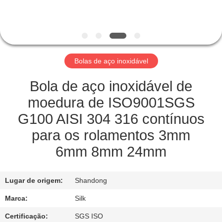
CONTROLE
DA
QUALIDADE
Bolas de aço inoxidável
CONTACTE-
NOS
Bola de aço inoxidável de
moedura de ISO9001SGS
NOTÍCIA
G100 AISI 304 316 contínuos
para os rolamentos 3mm
CASOS
6mm 8mm 24mm
PEÇA
Lugar de origem:
Shandong
UMAS
Marca:
Silk
CITAÇÕES
Certificação:
SGS ISO