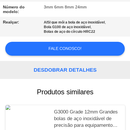
Número do
3mm 6mm 8mm 24mm
MAPA
modelo:
DO
Realçar:
,
AISI que mói a bola de aço inoxidável
,
Bola G100 de aço inoxidável
SITE
Bolas de aço do círculo HRC22
PRIVACY
FALE CONOSCO!
POLICY
DESDOBRAR DETALHES
Produtos similares
G3000 Grade 12mm Grandes
bolas de aço inoxidável de
precisão para equipamentos