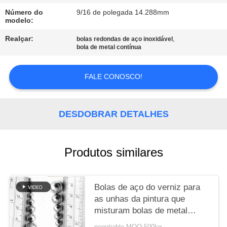
Número do
9/16 de polegada 14.288mm
MAPA
modelo:
DO
Realçar:
,
bolas redondas de aço inoxidável
bola de metal contínua
SITE
FALE CONOSCO!
PRIVACY
POLICY
DESDOBRAR DETALHES
Produtos similares
Bolas de aço do verniz para
as unhas da pintura que
misturam bolas de metal
contínuas do agitador 1/4"
negotiable MOQ:500kg