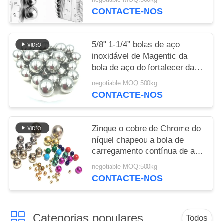
3/16"
CONTACTE-NOS
5/8" 1-1/4” bolas de aço
inoxidável de Magentic da
bola de aço do fortalecer da
precisão das bolas 440C
negotiable MOQ:500kg
CONTACTE-NOS
Zinque o cobre de Chrome do
níquel chapeou a bola de
carregamento contínua de aço
inoxidável de aço das bolas
negotiable MOQ:500kg
de metal 1mm
CONTACTE-NOS
Categorias populares
Todos