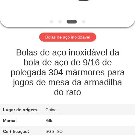
CONTROLE
DA
QUALIDADE
Bolas de aço inoxidável
CONTACTE-
NOS
Bolas de aço inoxidável da
bola de aço de 9/16 de
NOTÍCIA
polegada 304 mármores para
jogos de mesa da armadilha
CASOS
do rato
PEÇA
Lugar de origem:
China
UMAS
Marca:
Silk
CITAÇÕES
Certificação:
SGS ISO