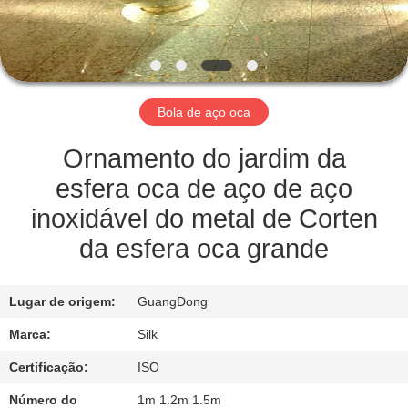
CONTROLE
DA
QUALIDADE
Bola de aço oca
CONTACTE-
NOS
Ornamento do jardim da
esfera oca de aço de aço
NOTÍCIA
inoxidável do metal de Corten
da esfera oca grande
CASOS
Lugar de origem:
GuangDong
PEÇA
Marca:
Silk
UMAS
Certificação:
ISO
CITAÇÕES
Número do
1m 1.2m 1.5m