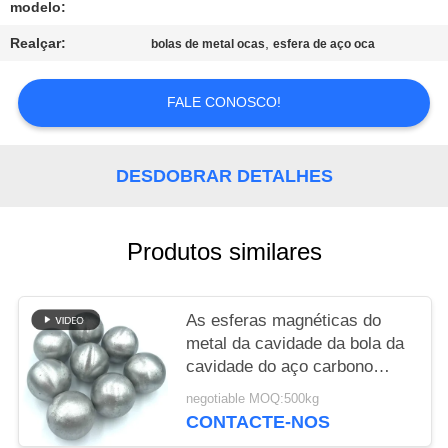
modelo:
MAPA
Realçar:
,
bolas de metal ocas
esfera de aço oca
DO
SITE
FALE CONOSCO!
PRIVACY
DESDOBRAR DETALHES
POLICY
Produtos similares
As esferas magnéticas do
metal da cavidade da bola da
cavidade do aço carbono
lustraram a bola de aço oca
negotiable MOQ:500kg
CONTACTE-NOS