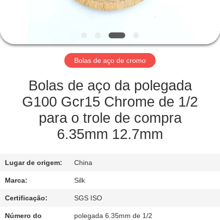
CONTROLE
DA
QUALIDADE
Bolas de aço de cromo
CONTACTE-
NOS
Bolas de aço da polegada
G100 Gcr15 Chrome de 1/2
NOTÍCIA
para o trole de compra
6.35mm 12.7mm
CASOS
Lugar de origem:
China
PEÇA
Marca:
Silk
UMAS
Certificação:
SGS ISO
CITAÇÕES
Número do
polegada 6.35mm de 1/2