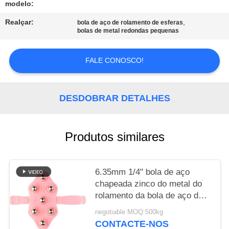
modelo:
MAPA
Realçar:
,
bola de aço de rolamento de esferas
bolas de metal redondas pequenas
DO
SITE
FALE CONOSCO!
PRIVACY
DESDOBRAR DETALHES
POLICY
Produtos similares
6.35mm 1/4" bola de aço
chapeada zinco do metal do
rolamento da bola de aço da
massagem do carbono
negotiable MOQ:500kg
CONTACTE-NOS