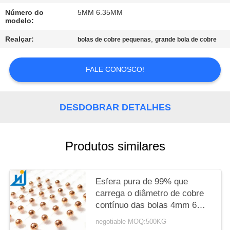
Número do
5MM 6.35MM
MAPA
modelo:
DO
Realçar:
,
bolas de cobre pequenas
grande bola de cobre
SITE
FALE CONOSCO!
PRIVACY
POLICY
DESDOBRAR DETALHES
Produtos similares
Esfera pura de 99% que
carrega o diâmetro de cobre
contínuo das bolas 4mm 6mm
8mm 10mm
negotiable MOQ:500KG