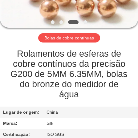
CONTROLE
DA
QUALIDADE
Bolas de cobre contínuas
CONTACTE-
NOS
Rolamentos de esferas de
cobre contínuos da precisão
NOTÍCIA
G200 de 5MM 6.35MM, bolas
do bronze do medidor de
CASOS
água
PEÇA
Lugar de origem:
China
UMAS
Marca:
Silk
CITAÇÕES
Certificação:
ISO SGS