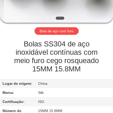
CONTROLE
DA
QUALIDADE
Bola de aço com furo
CONTACTE-
NOS
Bolas SS304 de aço
inoxidável contínuas com
NOTÍCIA
meio furo cego rosqueado
15MM 15.8MM
CASOS
Lugar de origem:
China
PEÇA
Marca:
Silk
UMAS
Certificação:
ISO
CITAÇÕES
Número do
15MM 15.8MM