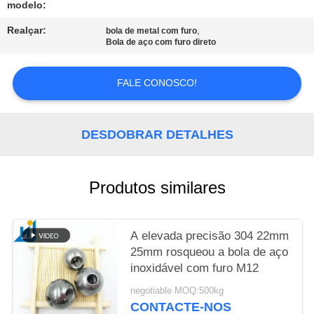
modelo:
MAPA
Realçar:
,
bola de metal com furo
Bola de aço com furo direto
DO
SITE
FALE CONOSCO!
PRIVACY
DESDOBRAR DETALHES
POLICY
Produtos similares
A elevada precisão 304 22mm
25mm rosqueou a bola de aço
inoxidável com furo M12
negotiable MOQ:500kg
CONTACTE-NOS