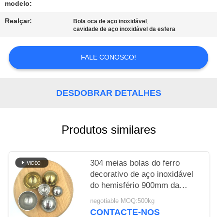
modelo:
MAPA
Realçar:
,
Bola oca de aço inoxidável
cavidade de aço inoxidável da esfera
DO
SITE
FALE CONOSCO!
PRIVACY
DESDOBRAR DETALHES
POLICY
Produtos similares
304 meias bolas do ferro
decorativo de aço inoxidável
do hemisfério 900mm da
cavidade do espelho
negotiable MOQ:500kg
CONTACTE-NOS