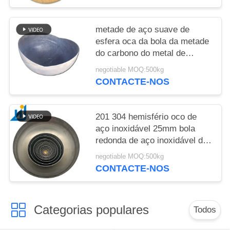
metade de aço suave de
esfera oca da bola da metade
do carbono do metal de
800mm para a bola oca de
negotiable MOQ:500kg
Hlaf dos poços do fogo
CONTACTE-NOS
201 304 hemisfério oco de
aço inoxidável 25mm bola
redonda de aço inoxidável da
bola da metade do espelho de
negotiable MOQ:500kg
32mm a de 2000mm meia
CONTACTE-NOS
Categorias populares
Todos