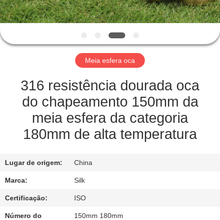
CONTROLE
DA
QUALIDADE
Meia esfera oca
CONTACTE-
NOS
316 resistência dourada oca
do chapeamento 150mm da
NOTÍCIA
meia esfera da categoria
180mm de alta temperatura
CASOS
Lugar de origem:
China
PEÇA
Marca:
Silk
UMAS
Certificação:
ISO
CITAÇÕES
Número do
150mm 180mm