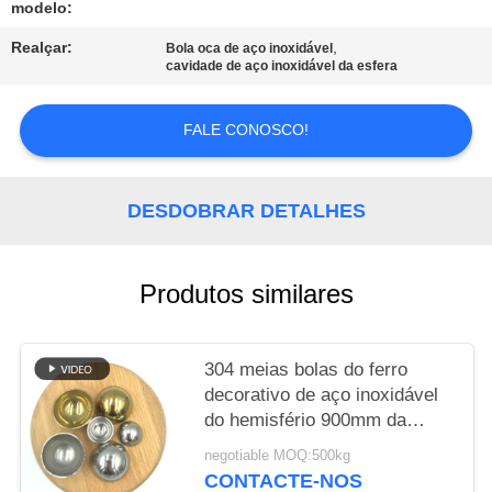
modelo:
MAPA
Realçar:
,
Bola oca de aço inoxidável
cavidade de aço inoxidável da esfera
DO
SITE
FALE CONOSCO!
PRIVACY
DESDOBRAR DETALHES
POLICY
Produtos similares
304 meias bolas do ferro
decorativo de aço inoxidável
do hemisfério 900mm da
cavidade do espelho
negotiable MOQ:500kg
CONTACTE-NOS