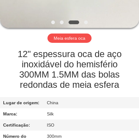
CONTROLE
DA
QUALIDADE
Meia esfera oca
CONTACTE-
NOS
12" espessura oca de aço
inoxidável do hemisfério
NOTÍCIA
300MM 1.5MM das bolas
redondas de meia esfera
CASOS
Lugar de origem:
China
PEÇA
Marca:
Silk
UMAS
Certificação:
ISO
CITAÇÕES
Número do
300mm