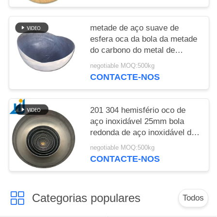
metade de aço suave de
esfera oca da bola da metade
do carbono do metal de
800mm para a bola oca de
negotiable MOQ:500kg
Hlaf dos poços do fogo
CONTACTE-NOS
201 304 hemisfério oco de
aço inoxidável 25mm bola
redonda de aço inoxidável da
bola da metade do espelho de
negotiable MOQ:500kg
32mm a de 2000mm meia
CONTACTE-NOS
Categorias populares
Todos