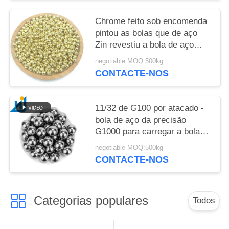
Chrome feito sob encomenda
pintou as bolas que de aço
Zin revestiu a bola de aço
contínua folheado a níquel do
negotiable MOQ:500kg
ferro do metal da bola de aço
CONTACTE-NOS
carbono
11/32 de G100 por atacado -
bola de aço da precisão
G1000 para carregar a bola
de aço carbono redonda
negotiable MOQ:500kg
endurecida 1010 1015
CONTACTE-NOS
Categorias populares
Todos