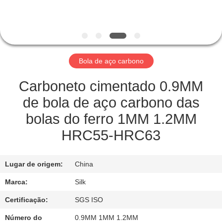
CONTROLE
DA
QUALIDADE
Bola de aço carbono
CONTACTE-
NOS
Carboneto cimentado 0.9MM
de bola de aço carbono das
NOTÍCIA
bolas do ferro 1MM 1.2MM
HRC55-HRC63
CASOS
Lugar de origem:
China
PEÇA
Marca:
Silk
UMAS
Certificação:
SGS ISO
CITAÇÕES
Número do
0.9MM 1MM 1.2MM