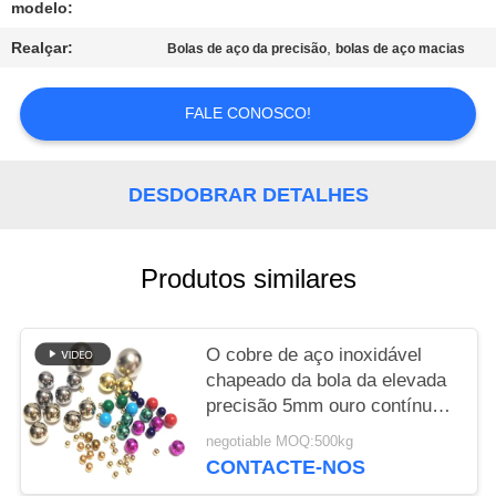
modelo:
MAPA
Realçar:
,
Bolas de aço da precisão
bolas de aço macias
DO
SITE
FALE CONOSCO!
PRIVACY
DESDOBRAR DETALHES
POLICY
Produtos similares
O cobre de aço inoxidável
chapeado da bola da elevada
precisão 5mm ouro contínuo
chapeou as bolas de aço
negotiable MOQ:500kg
CONTACTE-NOS