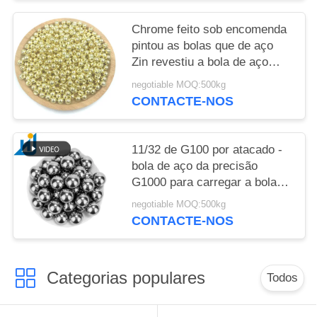
Chrome feito sob encomenda
pintou as bolas que de aço
Zin revestiu a bola de aço
contínua folheado a níquel do
negotiable MOQ:500kg
ferro do metal da bola de aço
CONTACTE-NOS
carbono
11/32 de G100 por atacado -
bola de aço da precisão
G1000 para carregar a bola
de aço carbono redonda
negotiable MOQ:500kg
endurecida 1010 1015
CONTACTE-NOS
Categorias populares
Todos