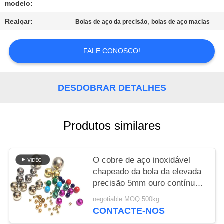
modelo:
MAPA
Realçar:
,
Bolas de aço da precisão
bolas de aço macias
DO
SITE
FALE CONOSCO!
PRIVACY
DESDOBRAR DETALHES
POLICY
Produtos similares
O cobre de aço inoxidável
chapeado da bola da elevada
precisão 5mm ouro contínuo
chapeou as bolas de aço
negotiable MOQ:500kg
CONTACTE-NOS