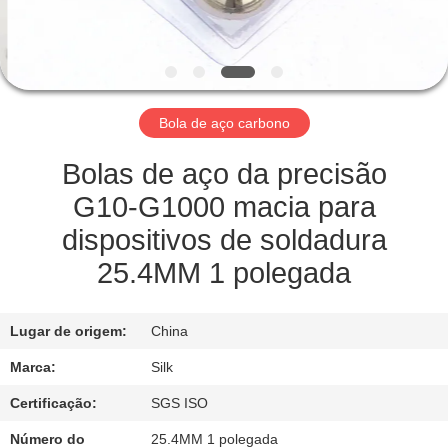
CONTROLE
DA
QUALIDADE
Bola de aço carbono
CONTACTE-
NOS
Bolas de aço da precisão
G10-G1000 macia para
NOTÍCIA
dispositivos de soldadura
25.4MM 1 polegada
CASOS
Lugar de origem:
China
PEÇA
Marca:
Silk
UMAS
Certificação:
SGS ISO
CITAÇÕES
Número do
25.4MM 1 polegada