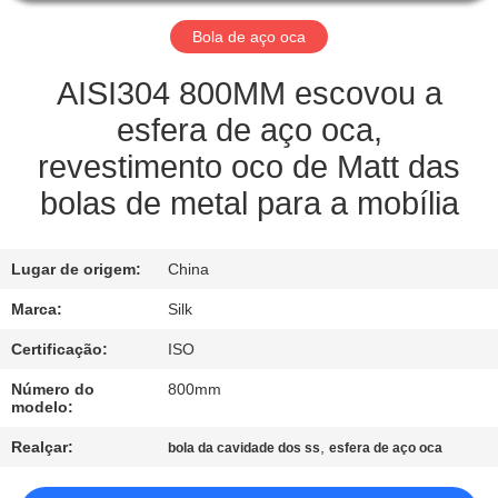
CONTROLE
Bola de aço oca
DA
QUALIDADE
AISI304 800MM escovou a
esfera de aço oca,
CONTACTE-
revestimento oco de Matt das
NOS
bolas de metal para a mobília
NOTÍCIA
Lugar de origem:
China
Marca:
Silk
CASOS
Certificação:
ISO
Número do
800mm
PEÇA
modelo:
UMAS
Realçar:
,
bola da cavidade dos ss
esfera de aço oca
CITAÇÕES