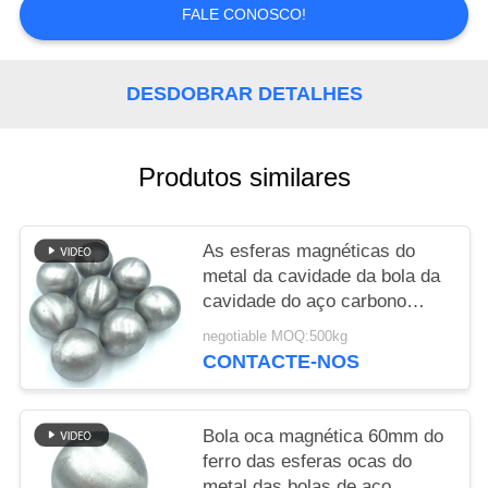
FALE CONOSCO!
MAPA
DO
DESDOBRAR DETALHES
SITE
Produtos similares
PRIVACY
POLICY
As esferas magnéticas do
metal da cavidade da bola da
cavidade do aço carbono
lustraram a bola de aço oca
negotiable MOQ:500kg
CONTACTE-NOS
Bola oca magnética 60mm do
ferro das esferas ocas do
metal das bolas de aço