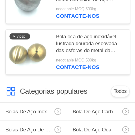
carbono
negotiable MOQ:500kg
CONTACTE-NOS
Bola oca de aço inoxidável
lustrada dourada escovada
das esferas do metal da
cavidade da linha fina com
negotiable MOQ:500kg
porca
CONTACTE-NOS
Categorias populares
Todos
Bolas De Aço Inoxidável
Bola De Aço Carbono
Bolas De Aço De Cromo
Bola De Aço Oca