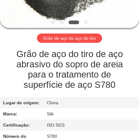
CONTROLE
DA
QUALIDADE
Grão de aço do aço do tiro
CONTACTE-
NOS
Grão de aço do tiro de aço
abrasivo do sopro de areia
NOTÍCIA
para o tratamento de
superfície de aço S780
CASOS
Lugar de origem:
China
PEÇA
Marca:
Silk
UMAS
Certificação:
ISO SGS
CITAÇÕES
Número do
S780