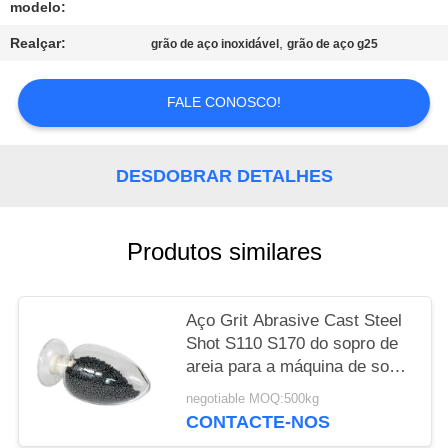
modelo:
MAPA
Realçar:
,
grão de aço inoxidável
grão de aço g25
DO
SITE
FALE CONOSCO!
PRIVACY
DESDOBRAR DETALHES
POLICY
Produtos similares
Aço Grit Abrasive Cast Steel
Shot S110 S170 do sopro de
areia para a máquina de sopro
do tiro
negotiable MOQ:500kg
CONTACTE-NOS